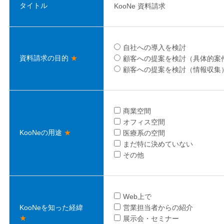
タイトル
KooNe 資料請求
自社への導入を検討
資料請求の目的
★
顧客への提案を検討（具体的案
顧客への提案を検討（情報収集
商業空間
オフィス空間
KooNeの用途
★
医療系の空間
まだ特に決めていない
その他
Web上で
KooNeを知った経緯
営業担当者からの紹介
★
展示会・セミナー