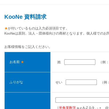
KooNe 資料請求
★
が付いているものは入力必須項目です。
KooNeは原則、法人・団体様向けの商材となります。個人様での
お客様情報をご記入ください。
お名前
★
姓
（例：
ふりがな
せい
（例
［
半角英数字
a-z A-Z 0-9 . - + _ 