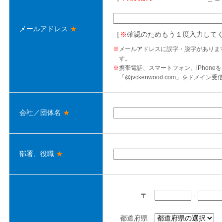
メールアドレス
★
［
※
確認のためもう１度入力して
※
メールアドレスに誤字・脱字がありま
す。
※
携帯電話、スマートフォン、iPhon
「@jvckenwood.com」をドメイ
会社／団体名
★
部署、役職
★
〒
-
都道府県