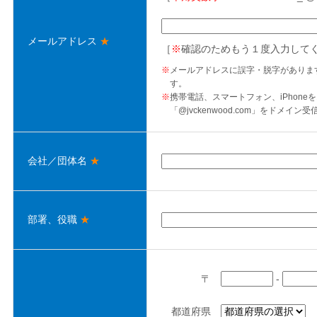
メールアドレス
★
［
※
確認のためもう１度入力して
※
メールアドレスに誤字・脱字がありま
す。
※
携帯電話、スマートフォン、iPhon
「@jvckenwood.com」をドメイ
会社／団体名
★
部署、役職
★
〒
-
都道府県