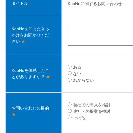
タイトル
KooNeに関するお問い合わせ
KooNeを知ったきっ
かけをお聞かせくだ
さい
★
ある
KooNeを体感したこ
ない
とがありますか？
★
わからない
自社での導入を検討
お問い合わせの目的
他社への提案を検討
★
その他