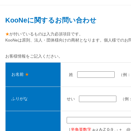
KooNeに関するお問い合わせ
★
が付いているものは入力必須項目です。
KooNeは原則、法人・団体様向けの商材となります。個人様での
お客様情報をご記入ください。
お名前
★
姓
（例：
ふりがな
せい
（例
［
半角英数字
a-z A-Z 0-9 . - + _ 